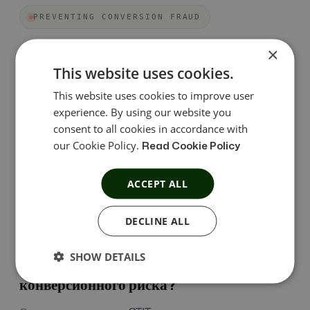
PREVENTING CONVERSION FRAUD
×
мониторинг риска конверсии
This website uses cookies.
This website uses cookies to improve user
Когда речь идет о поиске возможного
experience. By using our website you
мошенничества, время установки по клику (CTIT)
consent to all cookies in accordance with
является одним из наиболее важных показателей для
our Cookie Policy.
Read Cookie Policy
тщательной проверки. Наша функция мониторинга
CTIT полезна, поскольку позволяет проводить
ACCEPT ALL
всесторонние исследования и предотвращать
мошенничество со стороны партнеров.
DECLINE ALL
SHOW DETAILS
Как работает система мониторинга
конверсионного риска?