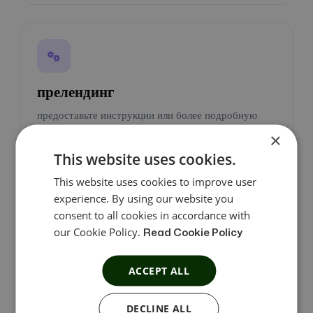
прелендинг
предоставьте инструкции или более подробную
×
информацию, прежде чем переходить к основному
контенту, используя предварительные целевые
This website uses cookies.
страницы.
This website uses cookies to improve user
experience. By using our website you
consent to all cookies in accordance with
our Cookie Policy.
Read Cookie Policy
ACCEPT ALL
глубокая ссылка
DECLINE ALL
для увеличения продаж он позволяет партнерам