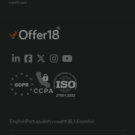
атрибуции
English
Português
Русский
中国人
Español