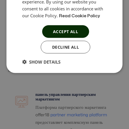
experience. By using our website you
Усильте свои партнерские
consent to all cookies in accordance with
кампании с помощью
our Cookie Policy.
Read Cookie Policy
программного обеспечения для
ACCEPT ALL
партнерских сетей.
Создавайте, запускайте и эффективно управляйте партнерскими
DECLINE ALL
сетями с помощью нашего масштабируемого рекламного
решения. Оптимизируйте бизнес-процессы и отслеживайте
SHOW DETAILS
результаты с помощью лучшей платформы партнерского
маркетинга.
панель управления партнерским
маркетингом
Платформа партнерского маркетинга
offer18
partner marketing platform
предоставляет комплексную панель