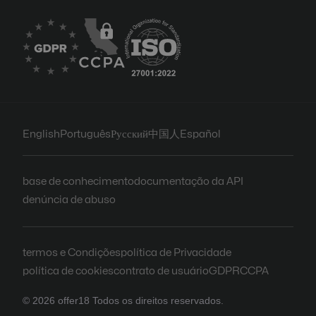
English
Português
Русский
中国人
Español
base de conhecimento
documentação da API
denúncia de abuso
termos e Condições
política de Privacidade
política de cookies
contrato de usuário
GDPR
CCPA
© 2026 offer18 Todos os direitos reservados.